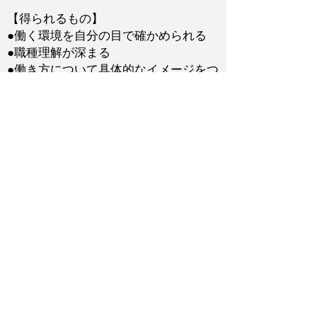
【得られるもの】
●働く環境を自分の目で確かめられる
​●職種理解が深まる
●働き方について具体的なイメージをつ
かめる
●人脈形成ができる
●技術職としての必要な素質が分かる
【技術職の魅力】
●文理不問、無資格から始められる！
●現場手当が手厚い！
​●世の景気に左右されない安定感
ホームへ戻る
exeojapan© Copyright
株式会社エクシオジャパン | 神奈川県相模原