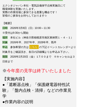
エクシオジャパン本社・電気設備保守点検実施日にて
職場体験を実施いたします。
実際の作業現場に参加できる貴重な機会です​！
​皆様のご参加をお待ちしております☆
【概要】
日時
2026年3月8日（日）10:00～11:30
※受付は9:30から開始
場所
本社ビル（神奈川県相模原市南区東林間１－４－１）
対象
2026年卒、2027年卒、2028年卒、既卒
こちら
申込
参加希望の方は
の下記イベントカレンダーより
対象月を
ご確認頂き、
各日の詳細欄よりお申込み下さい。
期限
2026年2月20日（金）１7:００まで​ ※キャンセルは３
日前まで
​※
今年度の見学は終了いたしました
【実施内容】
​●「遮断器点検」「保護継電器特性試
験」「盤内点検・清掃」などの作業見
学
●作業内容の説明