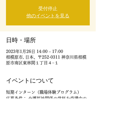
受付停止
他のイベントを見る
日時・場所
2023年1月26日 14:00 – 17:00
相模原市, 日本、〒252-0311 神奈川県相模
原市南区東林間１丁目４−１
イベントについて
短期インターン（職場体験プログラム）
応募条件： 介護福祉関係の学科を受講中の
学生や、福祉業界に興味のある方
日時 ：2023年1月26日（木）、27日（金）
の2日間
応募締め切り：1月19日（木）１２：00まで
　内容 ＊26日（木）14：00～17：00