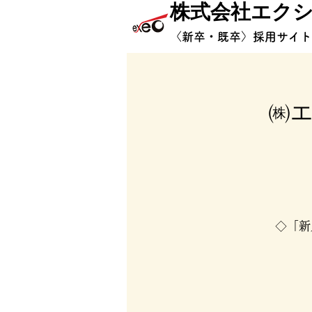
株式会社エク
​〈新卒・既卒〉採用サイ
㈱エ
◇「新